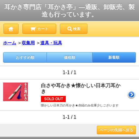
耳かき専門店「耳かき亭」―通販、卸販売、製
造も行っています。
カート
検索
ホーム
＞
収集用
＞
道具・玩具
おすすめ順
価格順
新着順
1-1 / 1
白さや耳かき★懐かしい日本刀耳か
き
SOLD OUT
懐かしい日本刀の耳かき★赤紐のみ在庫少しございます
1-1 / 1
ページの先頭へ戻る